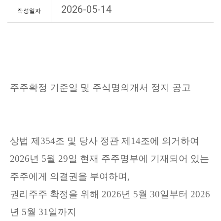
2026-05-14
작성일자
주주확정 기준일 및 주식명의개서 정지 공고
상법 제
354
조 및 당사 정관 제
14
조에 의거하여
2026
년
5
월
29
일 현재 주주명부에 기재되어 있는
주주에게 의결권을 부여하며
,
권리주주 확정을 위해
2026
년
5
월
30
일부터
2026
년
5
월
31
일까지