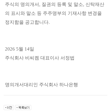
주식의 명의개서
,
질권의 등록 및 말소
,
신탁재산
의 표시와 말소 등 주주명부의 기재사항 변경을
정지함을 공고합니다
.
2026 5
월
14
일
주식회사 비씨켐
대표이사 서정법
명의개서대리인 주식회사 하나은행