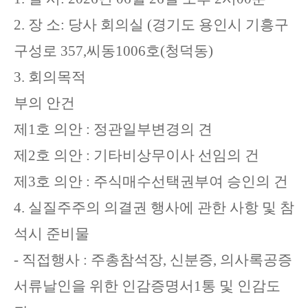
2.
장 소
:
당사 회의실
(
경기도 용인시 기흥구
구성로
357,
씨동
1006
호
(
청덕동
)
3.
회의목적
부의 안건
제
1
호 의안
:
정관일부변경의 견
제
2
호 의안
:
기타비상무이사 선임의 건
제
3
호 의안
:
주식매수선택권부여 승인의 건
4.
실질주주의 의결권 행사에 관한 사항 및 참
석시 준비물
-
직접행사
:
주총참석장
,
신분증
,
의사록공증
서류날인을 위한 인감증명서
1
통 및 인감도