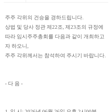
주주 각위의 건승을 경하드립니다
.
상법 및 당사 정관 제
22
조
,
제
23
조의 규정에
따라 임시주주총회를 다음과 같이 개최하고
자 하오니
,
주주 각위께서는 참석하여 주시기 바랍니다
.
- 다 음 -
1.
일 시
: 2026
년
06
월
26
일 오후
2
시
00
분