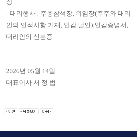
장
-
대리행사
:
주총참석장
,
위임장
(
주주와 대리
인의 인적사항 기재
,
인감 날인
),
인감증명서,
대리인의 신분증
2026년 05월 14일
대표이사 서 정 법