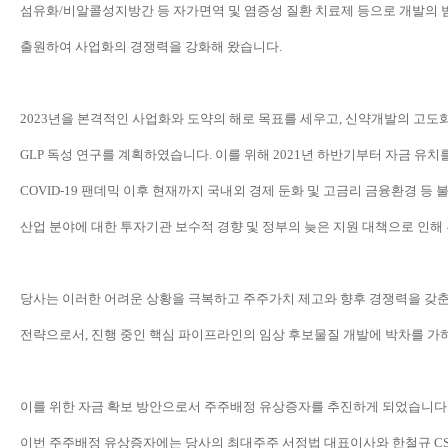
섬유화
/
비알콜성지방간 등 자가면역 및 염증성 질환 치료제 등으로 개발의 
출원하여
사업화의 경쟁력을 강화해 왔습니다
.
2023
년을 본격적인 사업화와 도약의 해로 목표를 세우고
,
신약개발의 고도화
GLP
독성 연구를 계획하였습니다
.
이를 위해
2021
년 하반기부터 자금 유치
COVID-19
팬데믹 이후 현재까지 국내외 경제 둔화 및 고금리 금융환경 등
산업 분야에 대한 투자기관 보수적 경향 및 정부의 늦은 지원 대책으로 인
당사는 이러한 어려운 상황을 극복하고 주주가치 제고와 향후 경쟁력을 갖
전략으로서
,
진행 중인 핵심 파이프라인의 임상 후보물질 개발에 박차를 가
이를 위한 자금 확보 방안으로서 주주배정 유상증자를 추진하게 되었습니다
이번 주주배정 유상증자에는 당사의 최대주주 서정법 대표이사와 한철규
C