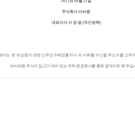
2023
년
04
월
21
일
주식회사 비씨켐
대표이사 서 정 법
[
직인생략
]
께서는 본 유상증자 관련 신주인수배정통지서 외 서류를 수신할 주소지를 신주
㈜
비씨켐 주식이 입고가 되어 있는 위탁 증권회사를 통해 업데이트 해 주십