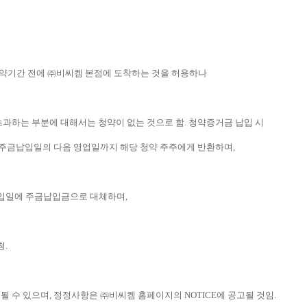
청약기간 전에
㈜
비씨켐 본점에 도착하는 것을 허용하나
초과하는 부분에 대해서는 청약이 없는 것으로 함
.
청약증거금 납입 시
 주금납입일의 다음 영업일까지 해당 청약 주주에게 반환하며
,
입일에 주금납입금으로 대체하며
,
청
.
될 수 있으며
,
정정사항은
㈜
비씨켐 홈페이지의
NOTICE
에 공고될 것임
.