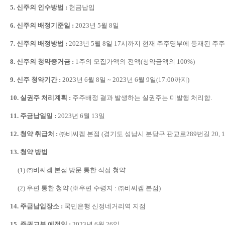
5.
신주의 인수방법
:
현금납입
6.
신주의 배정기준일
:
2023
년
5
월
8
일
7.
신주의 배정방법
:
2023
년
5
월
8
일
17
시까지 현재 주주명부에 등재된 주
8.
신주의 청약증거금
:
1
주의 모집가액의 전액
(
청약금액의
100%)
9.
신주 청약기간
:
2023
년
6
월
8
일
~ 2023
년
6
월
9
일
(17:00
까지
)
10.
실권주 처리계획
:
주주배정 결과 발생하는 실권주는 미발행 처리함
.
11.
주금납일일
:
2023
년
6
월
13
일
12.
청약 취급처
:
㈜
비씨켐 본점
(
경기도 성남시 분당구 판교로
289
번길
20, 1
13.
청약 방법
(1)
㈜
비씨켐 본점 방문 통한 직접 청약
(2)
우편 통한 청약
(
※
우편 수령지
:
㈜
비씨켐 본점
)
14.
주금납입장소
:
국민은행 신정네거리역 지점
15.
주권교부 예정일
:
2023
년
6
월
26
일