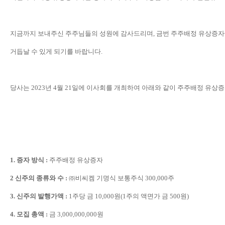
지금까지 보내주신 주주님들의 성원에 감사드리며
,
금번 주주배정 유상증자
거듭날 수 있게 되기를 바랍니다
.
당사는
2023
년
4
월
21
일에 이사회를 개최하여 아래와 같이 주주배정 유상
1.
증자 방식
:
주주배정 유상증자
2
신주의 종류와 수
:
㈜
비씨켐 기명식 보통주식
300,000
주
3.
신주의 발행가액
:
1
주당 금
10,000
원
(1
주의 액면가 금
500
원
)
4.
모집 총액
:
금
3,000,000,000
원