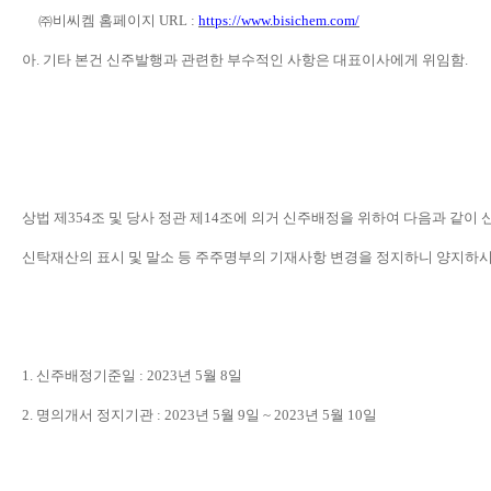
㈜
비씨켐 홈페이지
URL :
https://www.bisichem.com/
아
.
기타 본건 신주발행과 관련한 부수적인 사항은 대표이사에게 위임함
.
상법 제
354
조 및 당사 정관 제
14
조에 의거 신주배정을 위하여 다음과 같이
신탁재산의 표시 및 말소 등 주주명부의 기재사항 변경을 정지하니 양지하
1. 신주배정기준일
: 2023
년
5
월
8
일
2. 명의개서 정지기관
: 2023
년
5
월
9
일
~ 2023
년
5
월
10
일