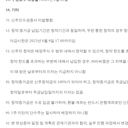
16.
기타
가
.
신주인수권증서 미발행함
.
나
.
청약 증거금 납입기간은 청약기간과 동일하며
,
우편 통한 청약의 경우 
마감시한은
2023
년
6
월
9
일
17:00
까지임
.
다
.
신주의 청약은 배정주식 수 범위 내에서 청약할 수 있으며
,
청약 한도를 
청약 한도를 초과하는 부분에 대해서 납입한 경우
,
㈜
비씨켐은 그 차액을
이 때 받은 날로부터의 이자는 지급하지 아니함
.
라
.
청약증거금은 신주청약금의
100%
가 되어야 하고
,
청약증거금은 주금납
청약일로부터 주금납입일까지의 이자는 없음
.
마
.
청약증거금은 수표 입금 불가하며
,
환불 계좌는 반드시 은행계좌로만 신
바
. 1
주 미만의 단수주는 절사하여 배정하지 아니함
.
사
.
본 유상증자 일정 및 계획은 관계기관과의 협의
,
실무 진행 과정에서 변경