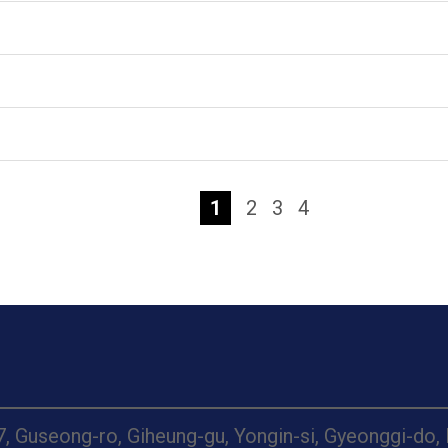
1
2
3
4
7, Guseong-ro, Giheung-gu, Yongin-si, Gyeonggi-do,