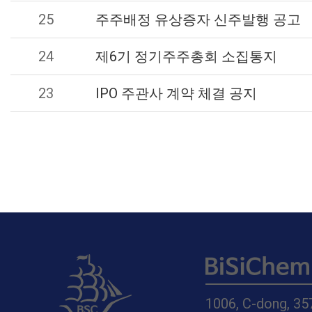
25
주주배정 유상증자 신주발행 공고
24
제6기 정기주주총회 소집통지
23
IPO 주관사 계약 체결 공지
1006, C-dong, 35