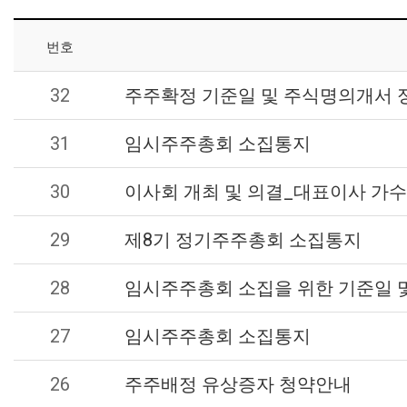
번호
32
주주확정 기준일 및 주식명의개서 
31
임시주주총회 소집통지
30
이사회 개최 및 의결_대표이사 가
29
제8기 정기주주총회 소집통지
28
임시주주총회 소집을 위한 기준일 
27
임시주주총회 소집통지
26
주주배정 유상증자 청약안내